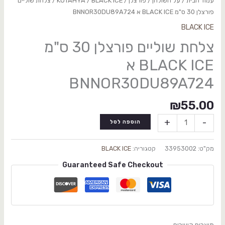
עמוד הבית
/
על השולחן
/
פורצלן
/
BLACK ICE
/
KUTAHYA
/ צלחת שוליים
פורצלן 30 ס"מ BLACK ICE א BNNOR30DU89A724
BLACK ICE
צלחת שוליים פורצלן 30 ס"מ
BLACK ICE א
BNNOR30DU89A724
₪
55.00
+
-
הוספה לסל
מק"ט:
33953002
קטגוריה:
BLACK ICE
Guaranteed Safe Checkout