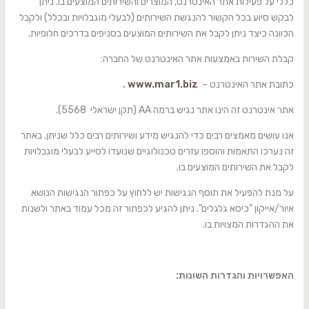
כללי על פעילות אתר האינטרנט, המוצרים והשירותים המוצעים בו. ניתן
לבקש סיוע בכל הקשור להנגשת השירותים (לבעלי מוגבלויות ובכלל) ולקבל
הכוונה כיצד ניתן לקבל את השירותים המוצעים בסניפים בדרכים חלופיות.
קבלת השירות באמצעות אתר האינטרנט של החברה:
כתובת אתר האינטרנט –
www.mar1.biz
.
אתר אינטרנט זה הינו אתר נגיש ברמה AA (תקן ישראלי 5568).
אנו עושים מאמצים רבים כדי להנגיש מידע ושירותים רבים כלל שניתן. באתר
זה נערכו התאמות והוספו עזרים טכנולוגיים שנועדו לסייע לבעלי מוגבלויות
לקבל את השירותים המוצעים בו.
על מנת להפעיל את תוסף הנגישות יש ללחוץ על כפתור הנגישות הנושא
איור/אייקון "כיסא גלגלים". ניתן להגיע לכפתור זה מכל עמוד באתר ולשנות
את ההגדרות המצויות בו.
האפשרויות והגדרות השונות: