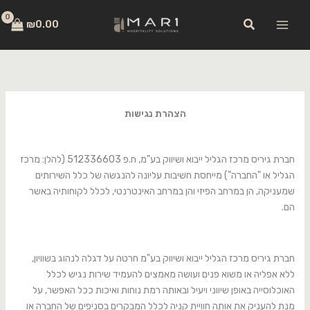
ילוג
לתוכן
חיפוש
תוכן
₪
0.00
הצהרת נגישות
חברת גיריס מרכז הגליל ייבוא ושיווק בע"מ, ח.פ 512336603 (להלן: מרכז
הגליל או "החברה") מייחסת חשיבות עליונה להנגשה של כלל השירותים
שמעניקה, הן במרחב הפיזי והן במרחב האינטרנטי, לכלל לקוחותיה באשר
הם.
חברת גיריס מרכז הגליל ייבוא ושיווק בע"מ חרטה על דגלה לנהוג בשוויון,
ללא אפליה או משוא פנים ועושה מאמצים להעמיד שירות נגיש לכלל
האוכלוסייה באופן שיווני ויעיל ובאותה רמת נוחות ואיכות ככל האפשר, על
מנת להעניק את אותה חוויית קניה לכלל המבקרים בסניפים של החברה או