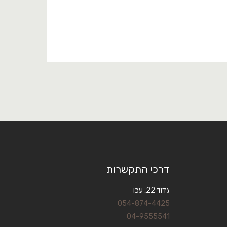
דרכי התקשרות
גדוד 22, עכו
054-874-4425
04-9555541