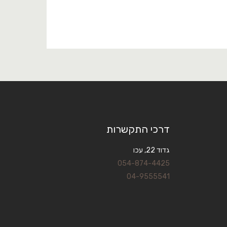
דרכי התקשרות
גדוד 22, עכו
054-874-4425
04-9555541