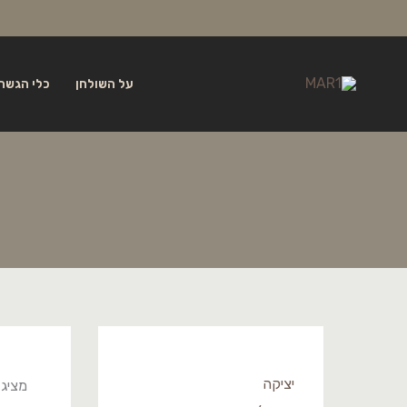
ילוג
לתוכן
תוכן
על השולחן
כלי הגשה 
יציקה
מציג