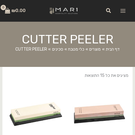
ילוג
לתוכן
חיפוש
תוכן
₪
0.00
CUTTER PEELER
דף הבית
מוצרים
כלי מטבח
סכינים
CUTTER PEELER
מציגים את כל ⁦15⁩ התוצאות