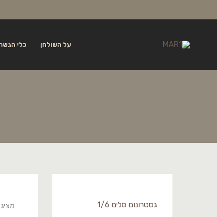
ילוג
לתוכן
תוכן
על השולחן
כלי הגשה 
גסטרונום סלים 1/6
מציג 1–18 מתוך 31 תוצא