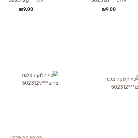
אדום***502312r
ירוק***502312g
₪
9.00
₪
9.00
כף חלוקה מלמין