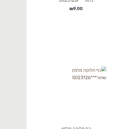
כחול***502312bl
₪
9.00
כף חלוקה מלמין