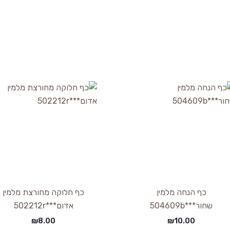
כף הנחה מלמין
כף חלוקה מחורצת מלמין
שחור***504609b
אדום***502212r
₪
8.00
₪
10.00