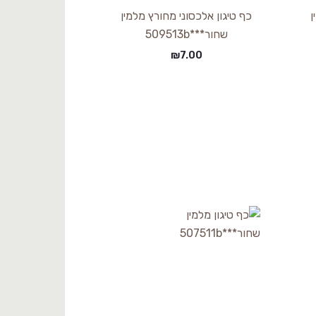
ן
כף טיגון אלכסוני מחורץ מלמין
שחור***509513b
₪
7.00