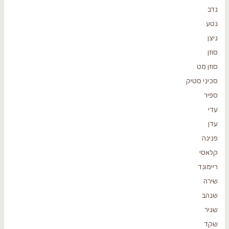
נדב
נטע
ניצן
סוזן
סוזן מט
סכיני סטיק
ספיר
עדי
עדן
פנינה
קלאסי
ריימונד
שירה
שנהב
שניר
שקד