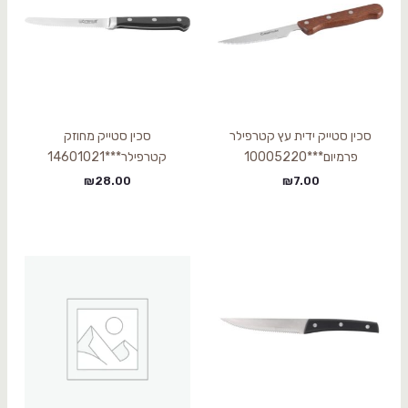
סכין סטייק ידית עץ קטרפילר
סכין סטייק מחוזק
פרמיום***10005220
קטרפילר***14601021
₪
28.00
₪
7.00