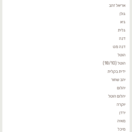
אריאל זהב
גולן
גיא
גלית
דנה
דנה מט
הוטל
הוטל (18/10)
ידית בקלית
יהב שחור
יהלום
יהלום הוטל
יוקרה
ירדן
מאיה
מיכל