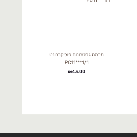
מכסה גסטרונום פוליקרבונט
1/1***PC11
₪
43.00