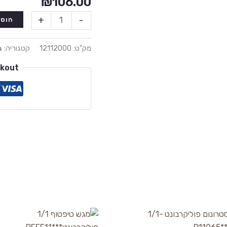
₪
106.00
+
-
הוספ
מק"ט:
12112000
קטגוריה:
ג
ckout