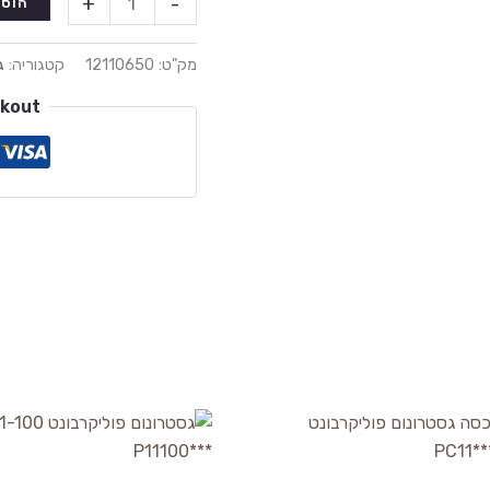
+
-
הוספ
מק"ט:
12110650
קטגוריה:
ג
ckout