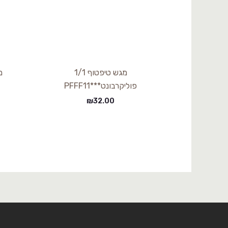
מגש טיפטוף 1/1
מ
פוליקרבונט***PFFF11
₪
32.00