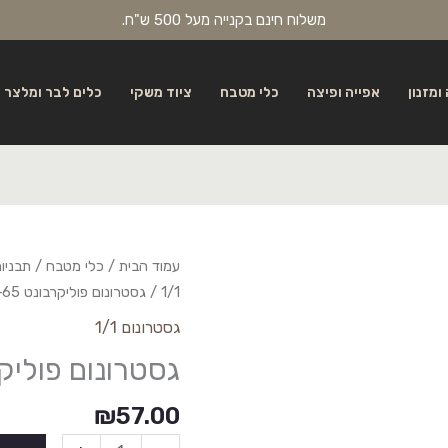
משלוח חינם בקנייה מעל 500 ש"ח.
ומזנון
אפייה ופיצה
כלי מטבח
ציוד משקי
כלים לבר ומלצר
עמוד הבית
/
כלי מטבח
/
תבניו
1/1
/ גסטרונום פוליקרבונט 1/1-65***P11065
גסטרונום 1/1
גסטרונום פוליקרבונט /1-65
₪
57.00