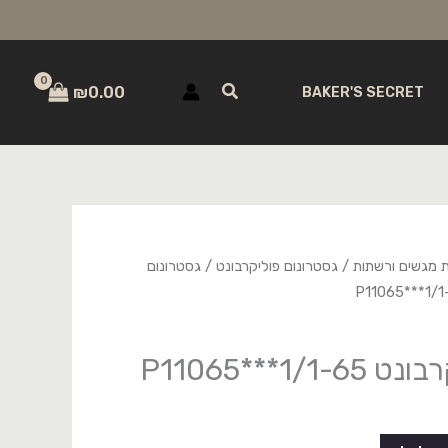
חיפוש
₪
0.00
BAKER'S SECRET
ת מגשים ורשתות
/
גסטרונום פוליקרבונט
/
גסטרונום
1***P11065