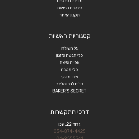
מדיניות פרטיות
הצהרת נגישות
תקנון האתר
קטגוריות ראשיות
על השולחן
כלי הגשה ומזנון
אפייה ופיצה
כלי מטבח
ציוד משקי
כלים לבר ומלצר
BAKER'S SECRET
דרכי התקשרות
גדוד 22, עכו
054-874-4425
04-9555541