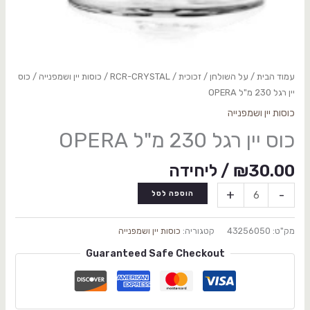
עמוד הבית
/
על השולחן
/
זכוכית
/
RCR-CRYSTAL
/
כוסות יין ושמפנייה
/ כוס
יין רגל 230 מ"ל OPERA
כוסות יין ושמפנייה
כוס יין רגל 230 מ"ל OPERA
30.00
₪
/ ליחידה
+
-
הוספה לסל
מק"ט:
43256050
קטגוריה:
כוסות יין ושמפנייה
Guaranteed Safe Checkout