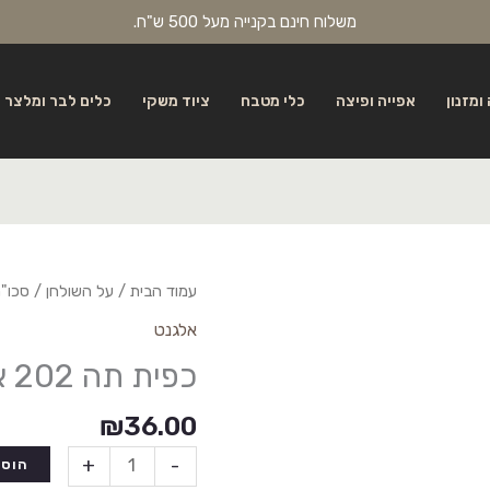
משלוח חינם בקנייה מעל 500 ש"ח.
ומזנון
אפייה ופיצה
כלי מטבח
ציוד משקי
כלים לבר ומלצר
עמוד הבית
/
על השולחן
/
סכו"
אלגנט
כפית תה 202 אלגנט – תריסר
₪
36.00
+
-
הוספ