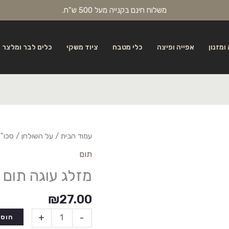
משלוח חינם בקנייה מעל 500 ש"ח.
ומזנון
אפייה ופיצה
כלי מטבח
ציוד משקי
כלים לבר ומלצר
עמוד הבית
/
על השולחן
/
סכו"
תום
מזלג עוגה תום 
₪
27.00
+
-
הוספ