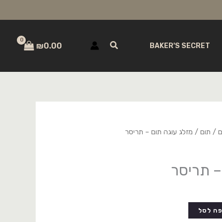
חיפוש
₪
0.00
BAKER'S SECRET
ם
/
תום
/ מזלג עוגה תום – תריסר
– תריסר
ה לסל