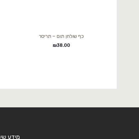
כף שולחן תום – תריסר
₪
38.00
מידע שימ