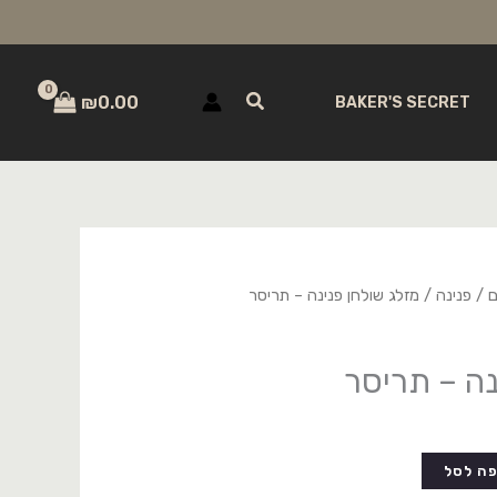
חיפוש
₪
0.00
BAKER'S SECRET
ם
/
פנינה
/ מזלג שולחן פנינה – תריסר
נה – תריסר
ה לסל