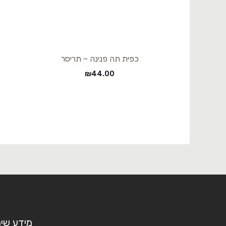
כפית תה פנינה – תריסר
₪
44.00
מידע שימ