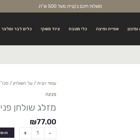
משלוח חינם בקנייה מעל 500 ש"ח.
ומזנון
אפייה ופיצה
כלי מטבח
ציוד משקי
כלים לבר ומלצר
עמוד הבית
/
על השולחן
/
סכו"
פנינה
מזלג שולחן פני
₪
77.00
+
-
הוספ