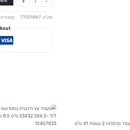
+
-
הוספ
מק"ט:
77005867
קטגוריה:
ckout