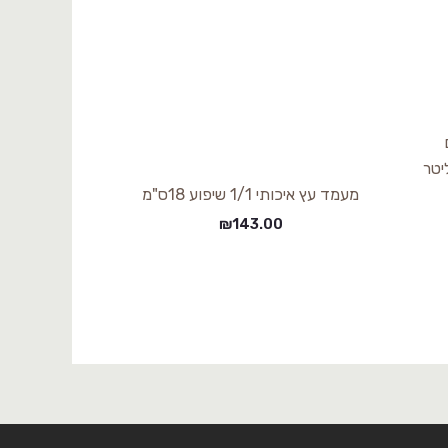
53X32.5X ס"מ 8.5 ליטר
מעמד עץ איכותי 1/1 שיפוע 18ס"מ
₪
143.00