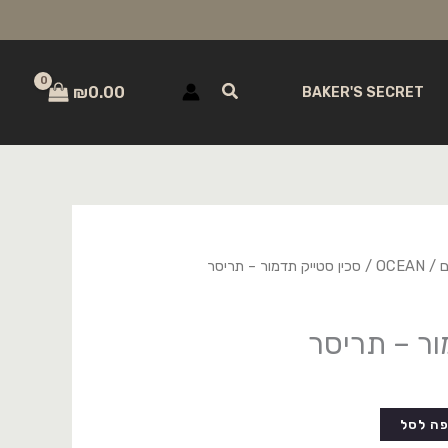
חיפוש
₪
0.00
BAKER'S SECRET
ם
/
OCEAN
/ סכין סטייק תדמור – תריסר
ור – תריסר
ה לסל