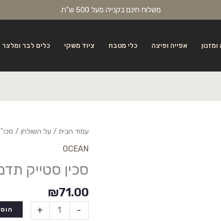
משלוח חינם בקנייה מעל 500 ש"ח.
ומזנון
אפייה ופיצה
כלי מטבח
ציוד משקי
כלים לבר ומלצר
עמוד הבית
/
על השולחן
/
סכו"
OCEAN
סכין סטייק תדמ
₪
71.00
+
-
הוספ