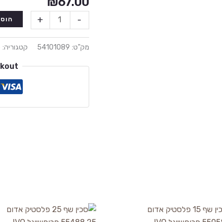
₪
67.00
+
-
הוספ
מק"ט:
54101089
קטגוריה:
ס
ckout