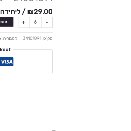
29.00
₪
/ ליחידה
+
-
הוספ
מק"ט:
34101891
קטגוריה:
A
ckout