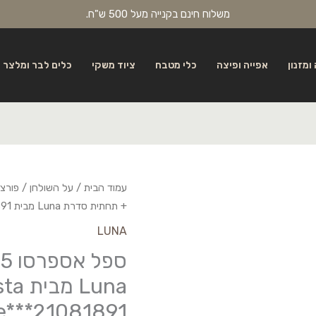
משלוח חינם בקנייה מעל 500 ש"ח.
ומזנון
אפייה ופיצה
כלי מטבח
ציוד משקי
כלים לבר ומלצר
עמוד הבית
/
על השולחן
/
פורצל
+ תחתית סדרת Luna מבית Vista Alegre***21081891_#
LUNA
Luna מבי
e***21081891_#