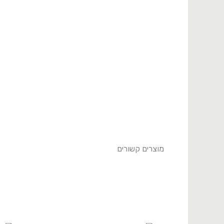
סדרת
Luna
מבית
Vista
Alegre***21081891_#
מוצרים קשורים