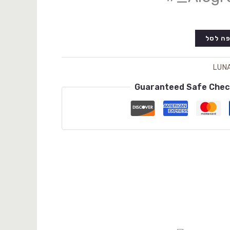
ה לסל
LUN
Guaranteed Safe Che