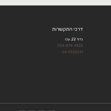
דרכי התקשרות
גדוד 22, עכו
054-874-4425
04-9555541