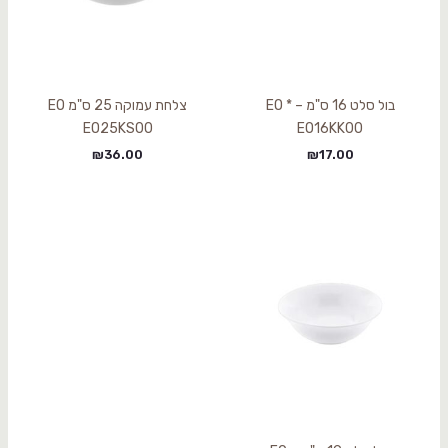
בול סלט 16 ס"מ – EO *
צלחת עמוקה 25 ס"מ EO
EO25KS00
EO16KK00
₪
36.00
₪
17.00