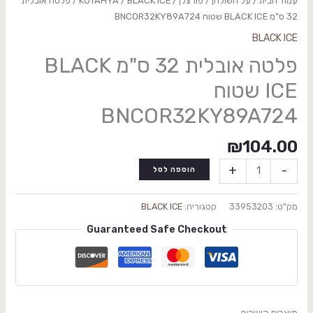
עמוד הבית
/
על השולחן
/
פורצלן
/
BLACK ICE
/
KUTAHYA
/ פלטה אובלית
32 ס"מ BLACK ICE שטוח BNCOR32KY89A724
BLACK ICE
פלטה אובלית 32 ס"מ BLACK
ICE שטוח
BNCOR32KY89A724
₪
104.00
+
-
הוספה לסל
מק"ט:
33953203
קטגוריה:
BLACK ICE
Guaranteed Safe Checkout