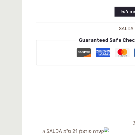
ה לסל
SALDA
Guaranteed Safe Che