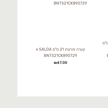
בנית פורצלן 35X15 ס"מ
קערה פורצלן 21 ס"מ SALDA א
BNTS21CK890729
₪
47.00