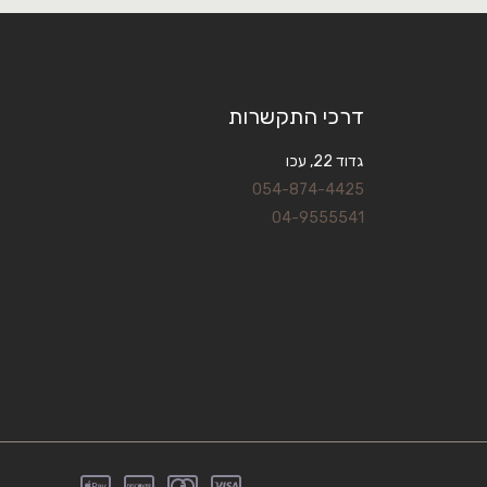
דרכי התקשרות
גדוד 22, עכו
054-874-4425
04-9555541