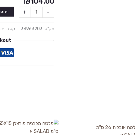
₪
104.00
+
-
הוספ
מק"ט:
33963203
קטגוריה:
ckout