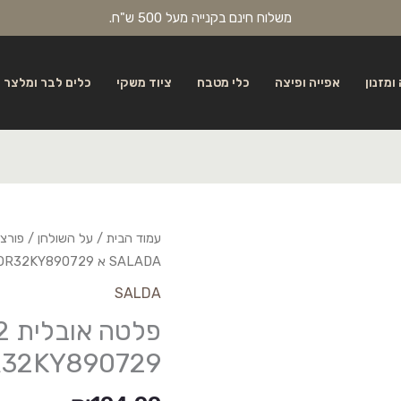
משלוח חינם בקנייה מעל 500 ש"ח.
ומזנון
אפייה ופיצה
כלי מטבח
ציוד משקי
כלים לבר ומלצר
עמוד הבית
/
על השולחן
/
פורצל
SALADA א BNCOR32KY890729
SALDA
32KY890729