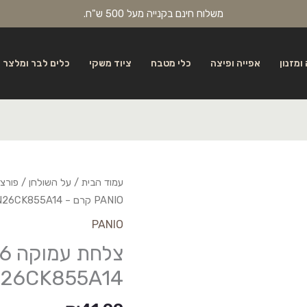
משלוח חינם בקנייה מעל 500 ש"ח.
ומזנון
אפייה ופיצה
כלי מטבח
ציוד משקי
כלים לבר ומלצר
עמוד הבית
/
על השולחן
/
פורצל
PANIO קרם – PAN26CK855A14
PANIO
26CK855A14