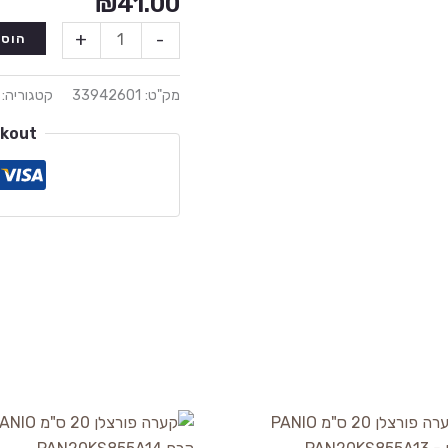
₪
41.00
+
-
הוספ
מק"ט:
33942601
קטגוריה:
ckout