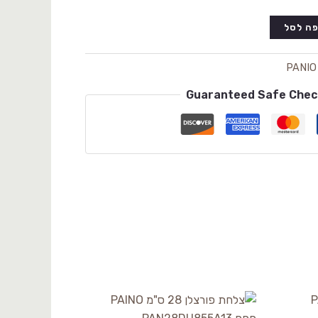
ה לסל
PANIO
Guaranteed Safe Che