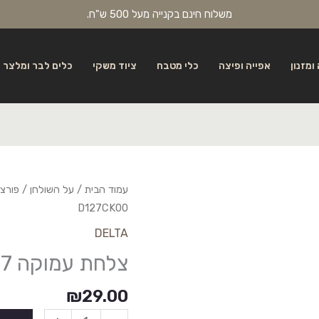
משלוח חינם בקנייה מעל 500 ש"ח.
ומזנון
אפייה ופיצה
כלי מטבח
ציוד משקי
כלים לבר ומלצר
עמוד הבית
/
על השולחן
/
פורצל
D127CK00
DELTA
צלחת עמוקה 27 דלתא D127CK00
₪
29.00