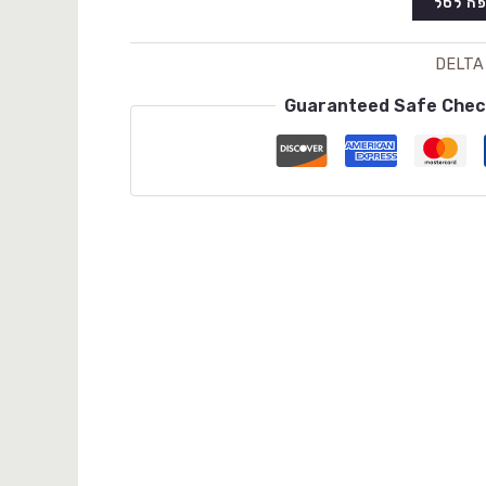
ה לסל
DELTA
Guaranteed Safe Che