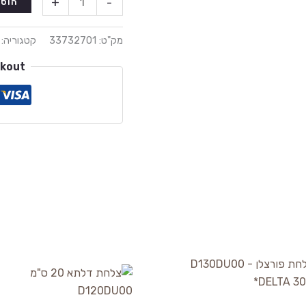
+
-
הוספ
מק"ט:
33732701
קטגוריה:
ckout