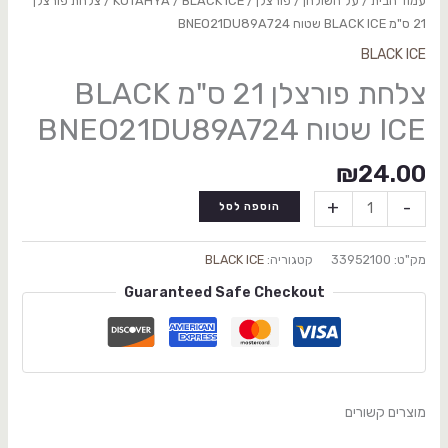
עמוד הבית
/
על השולחן
/
פורצלן
/
BLACK ICE
/
KUTAHYA
/ צלחת פורצלן
21 ס"מ BLACK ICE שטוח BNEO21DU89A724
BLACK ICE
צלחת פורצלן 21 ס"מ BLACK
ICE שטוח BNEO21DU89A724
₪
24.00
+
-
הוספה לסל
מק"ט:
33952100
קטגוריה:
BLACK ICE
Guaranteed Safe Checkout
מוצרים קשורים