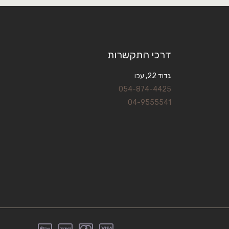
דרכי התקשרות
גדוד 22, עכו
054-874-4425
04-9555541