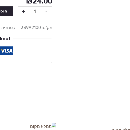
₪
24.00
+
-
הוספ
מק"ט:
33992100
קטגוריה:
ckout