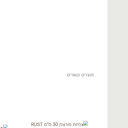
א
BNEO21DU89A732
מוצרים קשורים