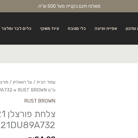
משלוח חינם בקנייה מעל 500 ש"ח.
ומזנון
אפייה ופיצה
כלי מטבח
ציוד משקי
כלים לבר ומלצר
עמוד הבית
/
על השולחן
/
פורצל
ס"מ RUST BROWN א BNEO21DU89A732
RUST BROWN
21DU89A732