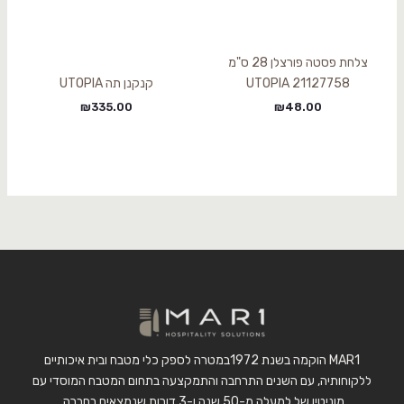
צלחת פסטה פורצלן 28 ס"מ
UTOPIA 21127758
קנקנן תה UTOPIA
₪
335.00
₪
48.00
MAR1 הוקמה בשנת 1972במטרה לספק כלי מטבח ובית איכותיים
ללקוחותיה, עם השנים התרחבה והתמקצעה בתחום המטבח המוסדי עם
מוניטין של למעלה מ-50 שנה ו-3 דורות שנמצאים בחברה.