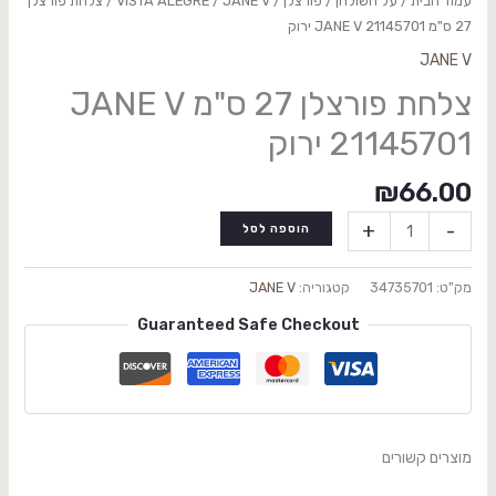
עמוד הבית
/
על השולחן
/
פורצלן
/
JANE V
/
VISTA ALEGRE
/ צלחת פורצלן
27 ס"מ JANE V 21145701 ירוק
JANE V
צלחת פורצלן 27 ס"מ JANE V
21145701 ירוק
₪
66.00
+
-
הוספה לסל
מק"ט:
34735701
קטגוריה:
JANE V
Guaranteed Safe Checkout
מוצרים קשורים