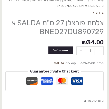
עמוד הבית
/
על השולחן
/
פורצלן
/
SALDA
/
KUTAHYA
/ צלחת פורצלן 27
ס"מ SALDA א BNEO27DU890729
SALDA
צלחת פורצלן 27 ס"מ SALDA א
BNEO27DU890729
₪
34.00
+
-
הוספה לסל
מק"ט:
33962700
קטגוריה:
SALDA
Guaranteed Safe Checkout
מוצרים קשורים