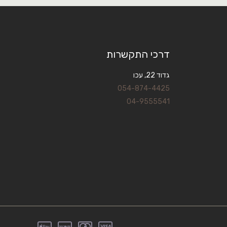
דרכי התקשרות
גדוד 22, עכו
054-874-4425
04-9555541