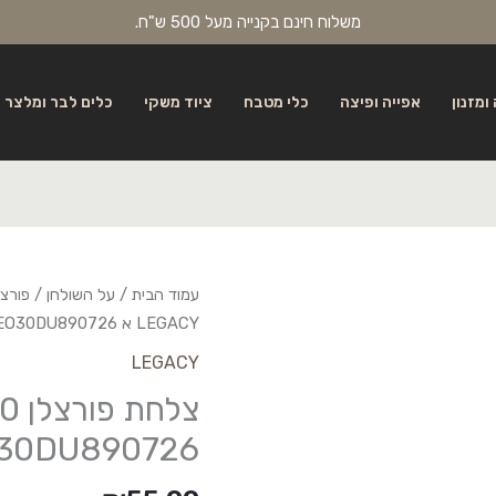
משלוח חינם בקנייה מעל 500 ש"ח.
ומזנון
אפייה ופיצה
כלי מטבח
ציוד משקי
כלים לבר ומלצר
עמוד הבית
/
על השולחן
/
פורצל
LEGACY א BNEO30DU890726
LEGACY
30DU890726