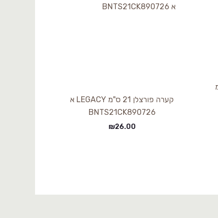
1 ס"מ
קערה פורצלן 21 ס"מ LEGACY א
BNTS21CK890726
₪
26.00