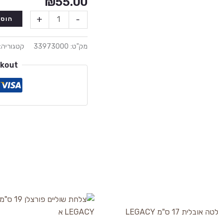
₪
55.00
+
-
הוספ
מק"ט:
33973000
קטגוריה:
ckout