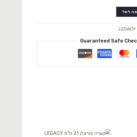
ה לסל
LEGACY
Guaranteed Safe Che