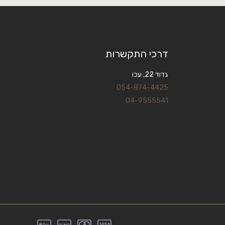
דרכי התקשרות
גדוד 22, עכו
054-874-4425
04-9555541