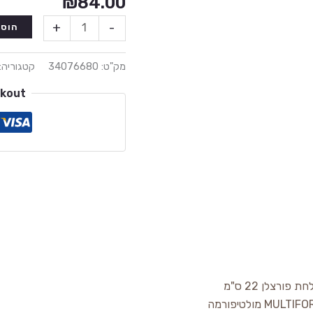
₪
84.00
+
-
הוספ
מק"ט:
34076680
קטגוריה:
ckout