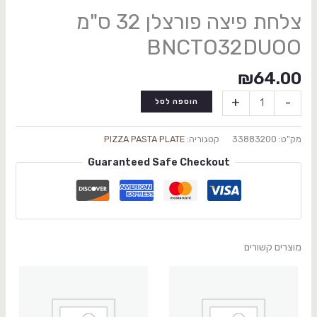
צלחת פיצה פורצלן 32 ס"מ
BNCTO32DUOO
₪
64.00
+
-
הוספה לסל
מק"ט:
33883200
קטגוריה:
PIZZA PASTA PLATE
Guaranteed Safe Checkout
מוצרים קשורים