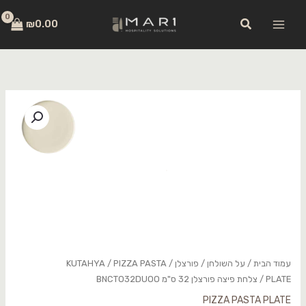
ילוג
לתוכן
חיפוש
תוכן
₪
0.00
כמות
של
צלחת
פיצה
פורצלן
32
ס"מ
BNCTO32DUOO
עמוד הבית
/
על השולחן
/
פורצלן
/
PIZZA PASTA
/
KUTAHYA
PLATE
/ צלחת פיצה פורצלן 32 ס"מ BNCTO32DUOO
PIZZA PASTA PLATE