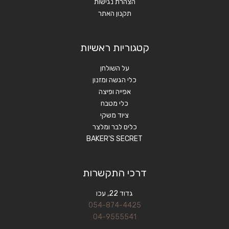
הצהרת נגישות
תקנון האתר
קטגוריות ראשיות
על השולחן
כלי הגשה ומזנון
אפייה ופיצה
כלי מטבח
ציוד משקי
כלים לבר ומלצר
BAKER'S SECRET
דרכי התקשרות
גדוד 22, עכו
054-874-4425
04-9555541