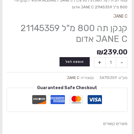
עמוד הבית
/
על השולחן
/
פורצלן
/
JANE C
/
VISTA ALEGRE
/ קנקן תה
800 מ"ל 21145359 JANE C אדום
JANE C
קנקן תה 800 מ"ל 21145359
JANE C אדום
₪
239.00
+
-
הוספה לסל
מק"ט:
34715359
קטגוריה:
JANE C
Guaranteed Safe Checkout
מוצרים קשורים