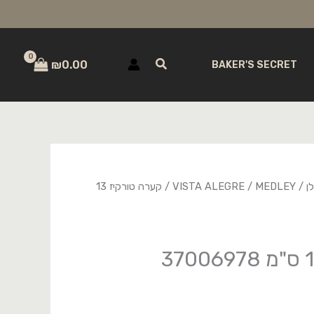
חיפוש
₪
0.00
BAKER'S SECRET
ן
/
MEDLEY
/
VISTA ALEGRE
/ קערה טורקיז 13
קערה טורקיז 13 ס"מ 37006978