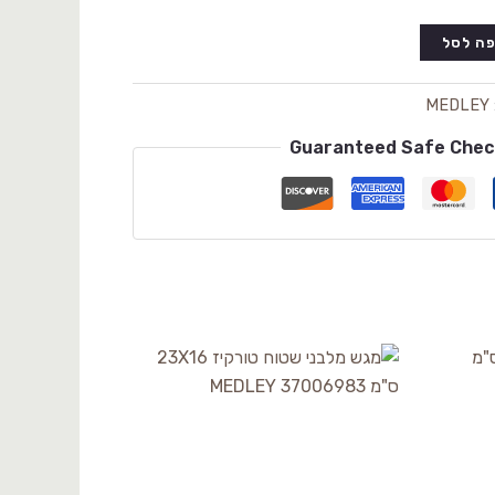
ה לסל
MEDLEY
Guaranteed Safe Che