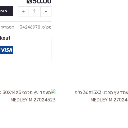
₪
50.00
+
-
הוספ
מק"ט:
34246978
קטגוריה:
ckout