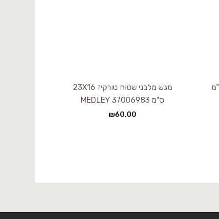
י 30X14X5 ס"מ
מגש מלבני שטוח טורקיז 23X16
ס"מ 37006983 MEDLEY
₪
60.00