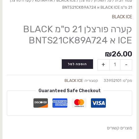
עמוד הבית
/
על השולחן
/
פורצלן
/
BLACK ICE
/
KUTAHYA
/ קערה פורצלן
21 ס"מ BLACK ICE א BNTS21CK89A724
BLACK ICE
קערה פורצלן 21 ס"מ BLACK
ICE א BNTS21CK89A724
₪
26.00
+
-
הוספה לסל
מק"ט:
33952101
קטגוריה:
BLACK ICE
Guaranteed Safe Checkout
מוצרים קשורים