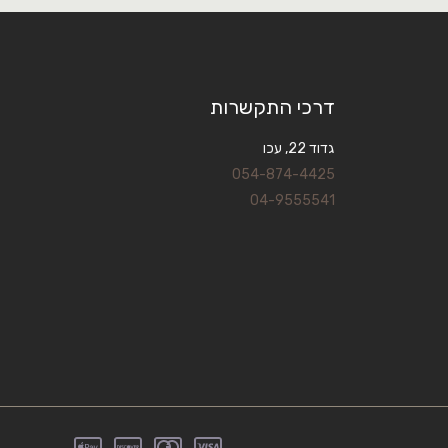
דרכי התקשרות
גדוד 22, עכו
054-874-4425
04-9555541