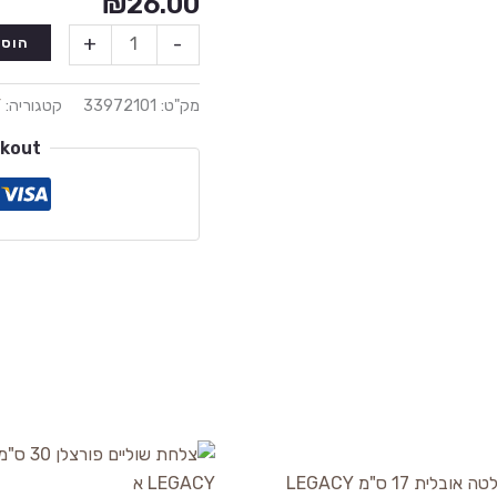
₪
26.00
+
-
הוספ
מק"ט:
33972101
קטגוריה:
Y
ckout