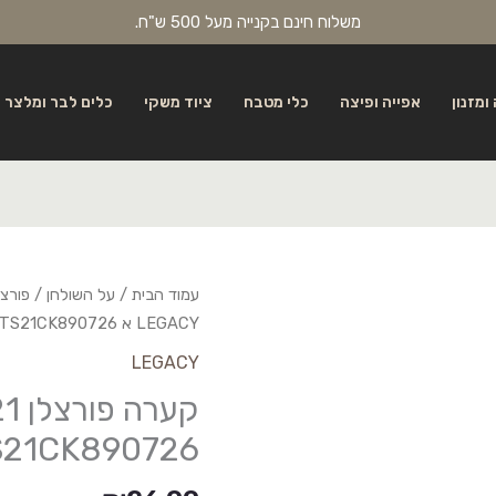
משלוח חינם בקנייה מעל 500 ש"ח.
ומזנון
אפייה ופיצה
כלי מטבח
ציוד משקי
כלים לבר ומלצר
עמוד הבית
/
על השולחן
/
פורצל
LEGACY א BNTS21CK890726
LEGACY
21CK890726