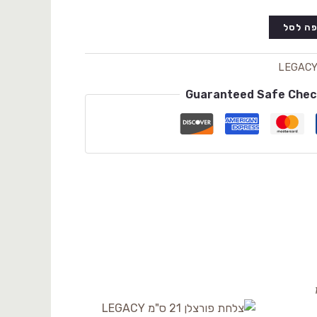
ה לסל
LEGAC
Guaranteed Safe Che