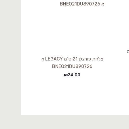
3 ס"מ
צלחת פורצלן 21 ס"מ LEGACY א
BNEO21DU890726
₪
24.00