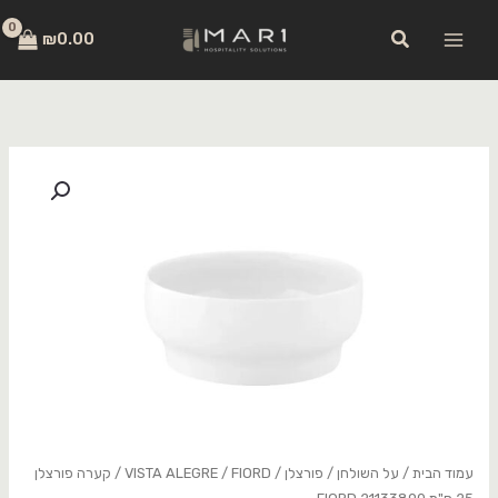
ילוג
לתוכן
חיפוש
תוכן
₪
0.00
כמות
של
קערה
פורצלן
25
ס"מ
21133890
FIORD
עמוד הבית
/
על השולחן
/
פורצלן
/
FIORD
/
VISTA ALEGRE
/ קערה פורצלן