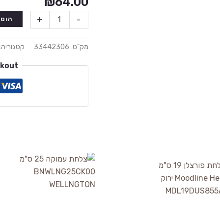
₪
64.00
+
-
הוספ
מק"ט:
33442306
קטגוריה:
ckout