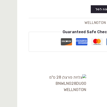
ה לסל
WELLNGTON
Guaranteed Safe Che