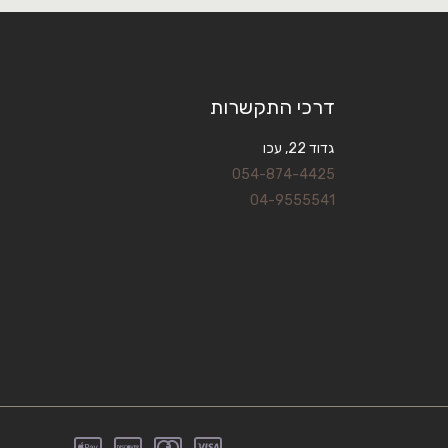
דרכי התקשרות
גדוד 22, עכו
054-874-4425
04-9555541